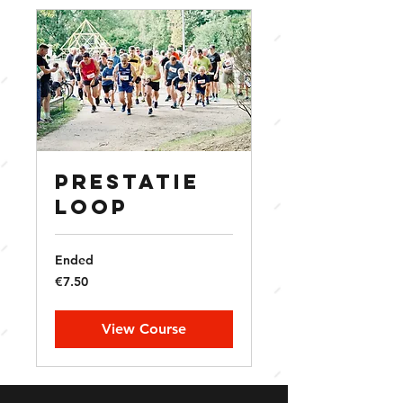
PRESTATIE
LOOP
Ended
€7.50
€7.50
euros
View Course